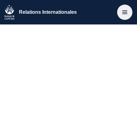
Relations Internationales
Accueil
>
Actualités
>
2025 | Présentation de l’écosystème
créatif numérique de Namur à l’Ambassadeur de Norvège