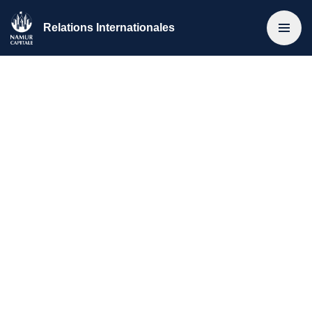
Relations Internationales
Accueil
>
Actualités
>
2025 | Le Maire de Namur (Québec) en
visite lors des Fêtes de Wallonie