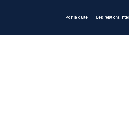
Voir la carte
Les relations inte
nce)
Ententes Inte