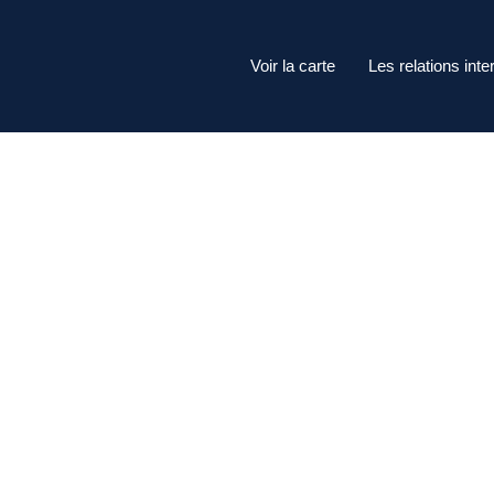
Voir la carte
Les relations inte
nada)
Ententes Inte