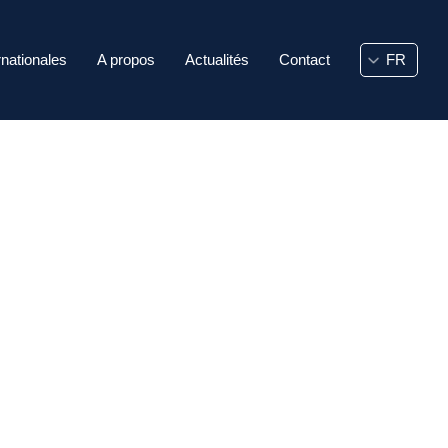
rnationales
A propos
Actualités
Contact
rmunicipales
Réseaux Internationaux